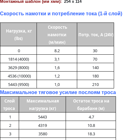
Монтажный шаблон (мм
x
мм):
254
x
114
персональных данных
Отправить
Скорость намотки и потребление тока (1-й слой)
Отправить
Отправить
Скорость
Нагрузка, кг
намотки
Потр. ток, А (24V)
(lbs)
(м/мин)
0
8.2
30
1814 (4000)
3,1
70
3629 (8000)
1,6
140
4536 (10000)
1,2
180
5443 (9500)
1,0
210
Максимальное тяговое усилие послоям троса
Слой
Максимальная
Остаток троса на
троса
нагрузка (кг)
барабане (м)
1
5443
4.7
2
4319
10.8
3
3580
18.3