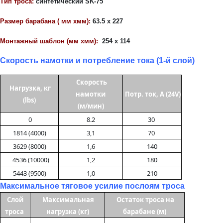
Тип троса:
синтетический SK-75
Размер барабана ( мм
x
мм):
63.5
x
227
Монтажный шаблон (мм
x
мм):
254
x
114
Скорость намотки и потребление тока (1-й слой)
Скорость
Нагрузка, кг
намотки
Потр. ток, А (24V)
(lbs)
(м/мин)
0
8.2
30
1814 (4000)
3,1
70
3629 (8000)
1,6
140
4536 (10000)
1,2
180
5443 (9500)
1,0
210
Максимальное тяговое усилие послоям троса
Слой
Максимальная
Остаток троса на
троса
нагрузка (кг)
барабане (м)