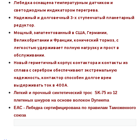
Лебедка оснащена температурным датчиком и
светодиодным индикатором перегрева.
Надежный и долговечный 3-х ступенчатый планетарный
редуктор.
Мощный, запатентованный в США, Германии,
Великобритании и Франции, конический тормоз, с
легкостью удерживает полную нагрузку и прост в
обслуживании.
Новый герметичный корпус контактора и контакты из
сплава с серебром обеспечивают экстремальную
надежность, контактор способен долгое врем
выдерживать ток в 400А.
Легкий и прочный синтетический трос SK-75 из 12
плетеных шнуров на основе волокон Dyneema
ЕАС - Лебедка сертифицирована по правилам Таможенного
союза
Выкуп авто
Обратная связь
Заявка на оценку
ФИО*