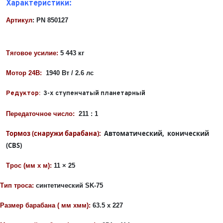
Характеристики:
Имя*
Телефон*
ФИО*
Артикул
:
PN 850127
Телефон*
E-mail*
Телефон*
Тяговое усилие:
5 443 кг
Тема сообщения
Мотор 24В:
1940 Вт / 2.6 лс
Ваш город*
Марка и Модель
Ваш город
Редуктор:
3-х ступенчатый планетарный
Для Вашего удобства мы перезвоним Вам в рабочее
Марка и Модель*
Год выпуска
время, если будем знать Ваш часовой пояс.
Ваше сообщение отправлено!
Передаточное число:
211 : 1
Год выпуска*
Пробег
Тормоз (снаружи барабана):
Автоматический, конический
(CBS)
Пробег*
Количество владельцев
Трос (мм
x
м):
11 × 25
Количество владельцев
Тип троса:
синтетический SK-75
Принимаю условия
соглашения
об обработке
персональных данных
Принимаю условия
соглашения
об обработке
Размер барабана ( мм
x
мм):
63.5
x
227
персональных данных
Принимаю условия
соглашения
об обработке