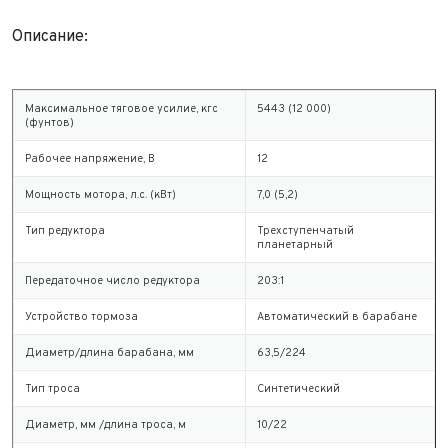
Описание:
Максимальное тяговое усилие, кгс
5443 (12 000)
(фунтов)
Рабочее напряжение, В
12
Мощность мотора, л.с. (кВт)
7,0 (5,2)
Тип редуктора
Трехступенчатый
планетарный
Передаточное число редуктора
203:1
Устройство тормоза
Автоматический в барабане
Диаметр/длина барабана, мм
63,5/224
Тип троса
Синтетический
Диаметр, мм /длина троса, м
10/22