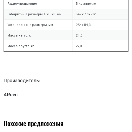
Радиоуправление
В комплекте
Габаритные размеры ДхШхВ, мм
547х160х212
Установочные размеры, мм
254х114,3
Масса нетто, кг
24,0
Масса брутто, кг
27,0
Производитель:
Выкуп авто
4Revo
Обратная связь
Заявка на оценку
ФИО*
Имя*
Телефон*
ФИО*
Похожие предложения
Телефон*