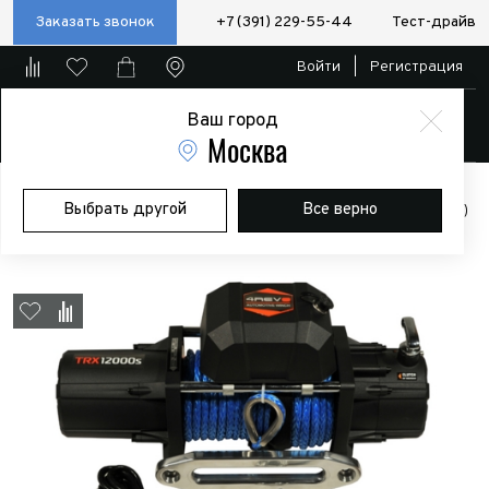
Заказать звонок
+7 (391) 229-55-44
Тест-драйв
Войти
|
Регистрация
Ваш город
Магазин
Москва
Главная
Магазин
Дополнительное оборудование
Лебедки
Выбрать другой
Все верно
Лебедка автомобильная 4REVO TRX-12000 12V (синтетический трос)