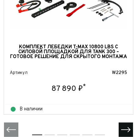
КОМПЛЕКТ ЛЕБЕДКИ T-MAX 10800 LBS С
СИЛОВОЙ ПЛОЩАДКОЙ ДЛЯ TANK 300 –
ГОТОВОЕ РЕШЕНИЕ ДЛЯ СКРЫТОГО МОНТАЖА
Выкуп авто
Обратная связь
Артикул
W2295
Заявка на оценку
ФИО*
*
87 890 ₽
Имя*
Телефон*
ФИО*
Телефон*
В наличии
E-mail*
Телефон*
Тема сообщения
Ваш город*
Марка и Модель