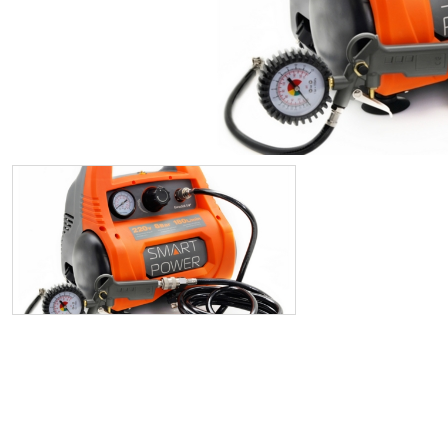
ИП
I по
I по
GREAT WALL
I по
ПРИЦЕП
HI
АТ
VII
LAND ROVER
VIII
VIII
JEEP
н.в.)
FO
HAVAL
II 
II п
Все автомобили
Портфолио