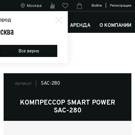
Москва
Войти
|
Регистрация
ород
М
АРКТИК ТРАКС КЛУБ
АРЕНДА
О КОМПАНИИ
сква
280
Все верно
SAC-280
Артикул
КОМПРЕССОР SMART POWER
SAC-280