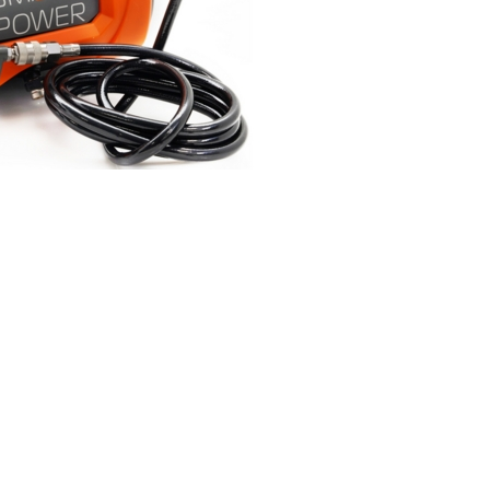
I поколение (2002-2007)
кол., I рест. (2013-2017)
I покол., I рест. (2007-2009)
кол., II рест. (2017-2020)
кол., III рест. (2020-2024)
LC100 AT35
LUX AT35 АТ38
X поколение (1998-2002)
X покол., I рест. (2002-2005)
42/44
X покол., II рест. (2005-2007)
I поколение (2015-2020)
 покол., I рест. (2020-2024)
 покол., II рест. (2024-по
RTUNER AT35
поколение (2015-2020)
окол., I рест. (2020-по н.в.)
Автомобили в наличии
Спецтехника Arctic Trucks