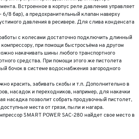
ента. Встроенное в корпус реле давления управляет
— 6/8 бар), а предохранительный клапан наверху
стимого давления в ресивере. Для слива конденсата
 работы с колесами достаточно подключить длинный
компрессору, при помощи быстросъёма на другом
можно накачивать шины любого транспортного
ртного средства. При помощи этого же пистолета
ый бочок в системе водоснабжения загородного
о красить, забивать скобы и т.п. Дополнительно в
ов, насадок и переходников, например, для накачки
ная насадка позволит собрать продувочный пистолет,
доступные места от грязи, пыли и нагара.
прессор SMART POWER SAC-280 найдет свое место в