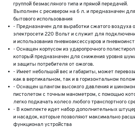
группой безмасляного типа и прямой передачей.
Год в
Пробе
Выполнен с ресивером на 6 л. и предназначен дл
бытового использования
- Предназначен для выработки сжатого воздуха 
Пробе
Колич
электросети 220 Вольт и служит для подключен
и использования пневмоаксессуаров и пневмоинс
Колич
При
- Оснащен корпусом из ударопрочного полистирол
При
который предназначен для снижения уровня шум
При
и защиты потребителя от ожогов.
- Имеет небольшой вес и габариты, может перевоз
как в вертикальном, так и в горизонтальном поло
- Оснащен шлангом высокого давления и шином
пистолетом с точным манометром, с помощью кот
легко подкачать колесо любого транспортного ср
- В комплекте идет набор дополнительных штуце
и насадок, которые позволяют максимально расш
функционал устройства