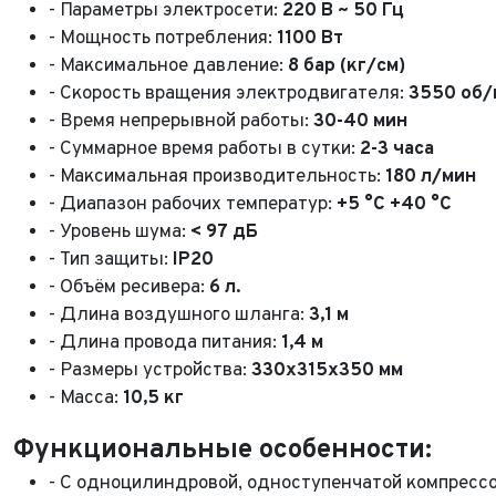
- Параметры электросети:
220 В ~ 50 Гц
- Мощность потребления:
1100 Вт
- Максимальное давление:
8 бар (кг/см)
- Скорость вращения электродвигателя:
3550 об/
- Время непрерывной работы:
30-40 мин
- Cуммарное время работы в сутки:
2-3 часа
- Максимальная производительность:
180 л/мин
- Диапазон рабочих температур:
+5 °C +40 °C
ФИО*
- Уровень шума:
< 97 дБ
- Тип защиты:
IP20
Имя*
Теле
ФИО*
- Объём ресивера:
6 л.
- Длина воздушного шланга:
3,1 м
Теле
- Длина провода питания:
1,4 м
E-mai
Теле
- Размеры устройства:
330x315x350 мм
Тема 
- Масса:
10,5 кг
Ваш г
Марка
Функциональные особенности:
Ваш г
Марка
Год в
Для Ваш
- С одноцилиндровой, одноступенчатой компресс