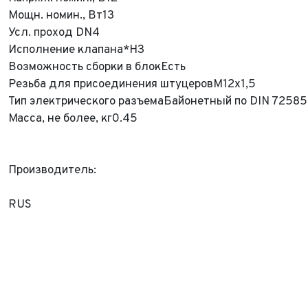
Мощн. номин., Вт
13
Усл. проход DN
4
Исполнение клапана*
НЗ
ФИО*
Возможность сборки в блок
Есть
Резьба для присоединения штуцеров
M12x1,5
Имя*
Теле
ФИО*
Тип электрического разъема
Байонетный по DIN 72585-
Масса, не более, кг
0.45
Теле
E-mai
Теле
Тема 
Производитель:
Ваш г
Марка
Ваш г
RUS
Марка
Год в
Для Ваш
Год в
Пробе
Пробе
Колич