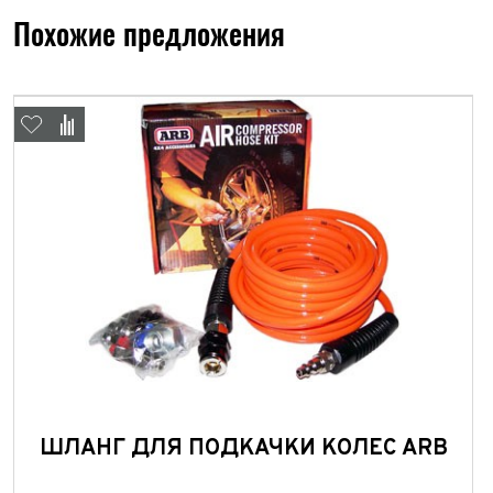
Похожие предложения
Колич
При
При
При
ШЛАНГ ДЛЯ ПОДКАЧКИ КОЛЕС ARB