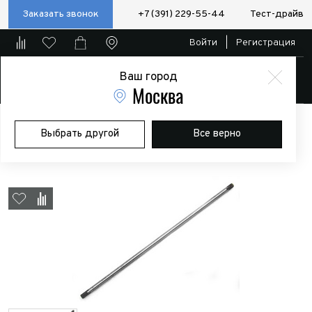
Заказать звонок
+7 (391) 229-55-44
Тест-драйв
Войти
|
Регистрация
Ваш город
Магазин
Москва
Главная
Магазин
Дополнительное оборудование
Лебедки
Выбрать другой
Все верно
Главный вал на лебёдку DV-12Light, Solo 12.5RS