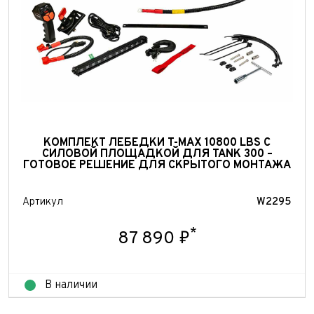
КОМПЛЕКТ ЛЕБЕДКИ T-MAX 10800 LBS С
СИЛОВОЙ ПЛОЩАДКОЙ ДЛЯ TANK 300 –
ГОТОВОЕ РЕШЕНИЕ ДЛЯ СКРЫТОГО МОНТАЖА
Выкуп авто
Обратная связь
Артикул
W2295
Заявка на оценку
ФИО*
*
87 890 ₽
Имя*
Телефон*
ФИО*
Телефон*
В наличии
E-mail*
Телефон*