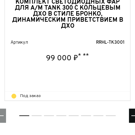
КОМПЛЕКТ СВЕТОДИОДНЫХ ФАР
ДЛЯ А/М TANK 300 С КОЛЬЦЕВЫМ
Отправить
ДХО В СТИЛЕ БРОНКО,
ДИНАМИЧЕСКИМ ПРИВЕТСТВИЕМ В
ДХО
Артикул
RRHL-TK3001
*
**
99 000 ₽
Под заказ