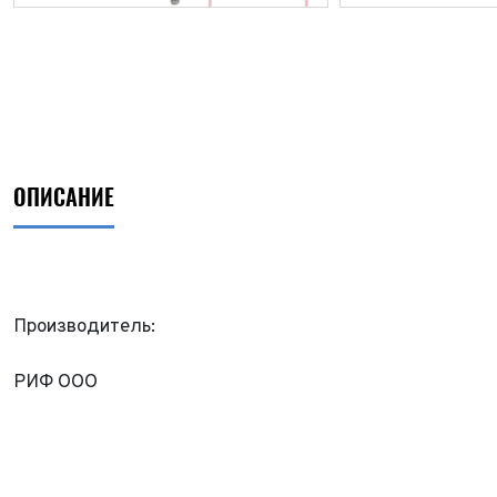
ОПИСАНИЕ
Производитель:
РИФ ООО
ФИО*
Имя*
Теле
ФИО*