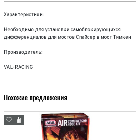
Характеристики:
Необходимо для установки самоблокирующихся
дифференциалов для мостов Спайсер в мост Тимкен
Производитель:
VAL-RACING
Выкуп авто
Обратная связь
Заявка на оценку
Похожие предложения
ФИО*
Имя*
Телефон*
ФИО*
Телефон*
E-mail*
Телефон*