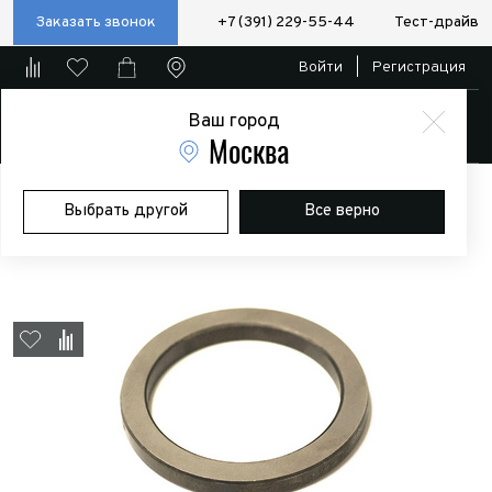
Заказать звонок
+7 (391) 229-55-44
Тест-драйв
Войти
|
Регистрация
Ваш город
Магазин
Москва
Главная
Магазин
Дополнительное оборудование
Выбрать другой
Все верно
Пневматические/электро блокировки и компрессоры
Дистанционное переходное кольцо