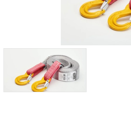
ИП
I по
I по
GREAT WALL
I по
ПРИЦЕП
HI
АТ
VII
LAND ROVER
VIII
VIII
JEEP
н.в.)
FO
HAVAL
II 
II п
Все автомобили
Портфолио