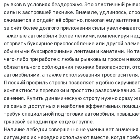
рывков в условиях бездорожья. Это эластичный рывк
силы к застрявшей технике. Вначале, удлиняясь, строп
сжимается и отдаёт её обратно, помогая ему вытягива
за счёт более долгого приложения силы увеличивает
тяжёлые автомобили более лёгкими, компенсируя недо
оторвать буксирное приспособление или другой элеме
обычными буксировочными лентами и канатами. Но т
чего-либо при работе с любым рывковым тросом нево
ФИО*
обязательного соблюдения техники безопасности, о
Имя*
автомобилями, а также использования тросогасителя.
Теле
ФИО*
Плоский профиль стропы позволяет удобно скручивать
компактности перевозки и простоты разворачивания. 
Теле
E-mai
Теле
сечения. Купить динамическую стропу нужно сразу же
из самых доступных и наиболее эффективных помощн
Тема 
требуя специальной подготовки автомобиля, повышает
Ваш г
Марка
грязевой западни при езде в группе.
Ваш г
Наличие лебёдки совершенно не уменьшает значения 
Марка
Год в
Для Ваш
ситуациях их нередко используют вместе, когда треб