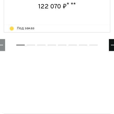
*
**
122 070 ₽
Под заказ