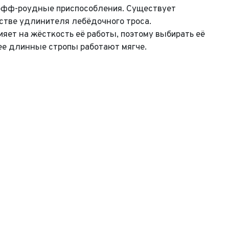
е офф-роудные приспособления. Существует
ыпуска*
г
стве удлинителя лебёдочного троса.
ет на жёсткость её работы, поэтому выбирать её
г*
ество владельцев
лее длинные стропы работают мягче.
ество владельцев
нимаю условия
соглашения
об обработке персональных данных
нимаю условия
соглашения
об обработке персональных данных
нимаю условия
соглашения
об обработке персональных данных
Отправить
Отправить
Отправить