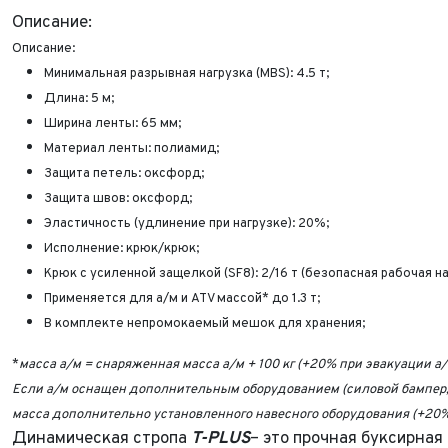
Описание:
Описание:
Минимальная разрывная нагрузка (MBS): 4.5 т;
Длина: 5 м;
Ширина ленты: 65 мм;
Материал ленты: полиамид;
Защита петель: оксфорд;
Защита швов: оксфорд;
Эластичность (удлинение при нагрузке): 20%;
Исполнение: крюк/крюк;
Крюк с усиленной защелкой (SF8): 2/16 т (безопасная рабочая 
Применяется для а/м и ATV массой* до 1.3 т;
В комплекте непромокаемый мешок для хранения;
*
масса а/м = снаряженная масса а/м + 100 кг (+20% при эвакуации а/м
Если а/м оснащен дополнительным оборудованием (силовой бампер, леб
масса дополнительно установленного навесного оборудования (+20% 
Динамическая стропа
T-PLUS
– это прочная буксирна