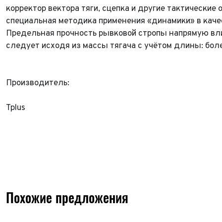
корректор вектора тяги, сцепка и другие тактически
Год в
Пробе
специальная методика применения «динамики» в каче
Предельная прочность рывковой стропы напрямую влия
Пробе
Колич
следует исходя из массы тягача с учётом длины: бо
Колич
При
Производитель:
При
При
Tplus
Похожие предложения