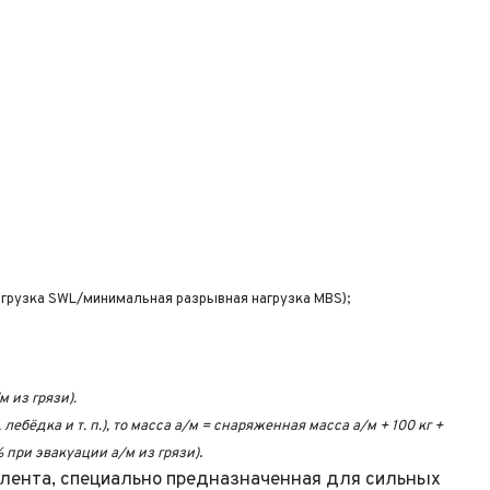
нагрузка SWL/минимальная разрывная нагрузка MBS);
 из грязи).
ёдка и т. п.), то масса а/м = снаряженная масса а/м + 100 кг +
при эвакуации а/м из грязи)
.
я лента, специально предназначенная для сильных