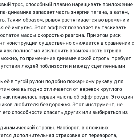
овый трос, способный плавно наращивать приложение
а-динамика запасает часть энергии тягача, а затем,
ть. Таким образом, рывок растягивается во времени и
ся её импульс. Этот эффект позволяет вытаскивать
статок массы скоростью разгона. При этом риск
Выкуп авто
нт конструкции существенно снижается в сравнении с
ак как полностью исключить возможность отрыва
Обратная связь
зможно, то применение динамической стропы требует
Заявка на оценку
тсутствия людей поблизости и между сцепленными
фон*
 её в тугой рулон подобно пожарному рукаву для
Этим она выгодно отличается от верёвок круглого
фон*
l*
фон*
 как появилась первая мысль об офф-роуде. Это один
иков любителя бездорожья. Этот инструмент, не
сообщения
 его способности спасать других или выбираться из
ород*
 и Модель
ород
динамической стропы. Наоборот, в сложных
 и Модель*
ыпуска
его удобства мы перезвоним Вам в рабочее время, если будем знать Ваш
уется дополнительная страховка от переворота,
Ваше сообщение отправлено!
пояс.