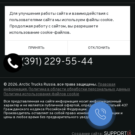
Для улучшения работы сайта и взаимодействия с
пользователями сайта мы используем файлы cookie.
Продолжая работу с сайтом, вы разрешаете
Письмо директору
использование cookie-файлов.
ПРИНЯТЬ
ОТКЛОНИТЬ
ТЕЛЕФОН
7 (391) 229-55-44
© 2026. Arctic Trucks Russia. все права защищены.
Правовая
информация.
Политика в области обработки персональных данных
Политика использования файлов cookie
Вся представленная на сайте информация носит информационный
характер и не является публичной офертой, определяемой Статьей 437
Гражданского кодекса Российской Федерации.
Производитель оставляет за собой право изменять спецификации и
Заказать 
цены в любое время без предварительного уведомления.
Конфигура
Создание сайта: