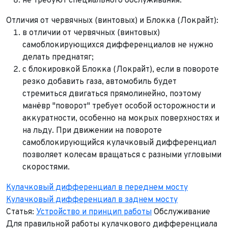
не требуют специального обслуживания.
Пробег*
Количество владельцев
Отличия от червячных (винтовых) и Блокка (Локрайт):
в отличии от червячных (винтовых)
Количество владельцев
самоблокирующихся дифференциалов не нужно
Принимаю условия
соглашения
об обработке
персональных данных
делать преднатяг;
Принимаю условия
соглашения
об обработке
с блокировкой Блокка (Локрайт), если в повороте
персональных данных
Принимаю условия
соглашения
об обработке
резко добавить газа, автомобиль будет
персональных данных
Отправить
стремиться двигаться прямолинейно, поэтому
манёвр "поворот" требует особой осторожности и
Отправить
аккуратности, особенно на мокрых поверхностях и
Отправить
на льду. При движении на повороте
самоблокирующийся кулачковый дифференциал
позволяет колесам вращаться с разными угловыми
скоростями.
Кулачковый дифференциал в переднем мосту
Кулачковый дифференциал в заднем мосту
Статья:
Устройство и принцип работы
Обслуживание
Для правильной работы кулачкового дифференциала