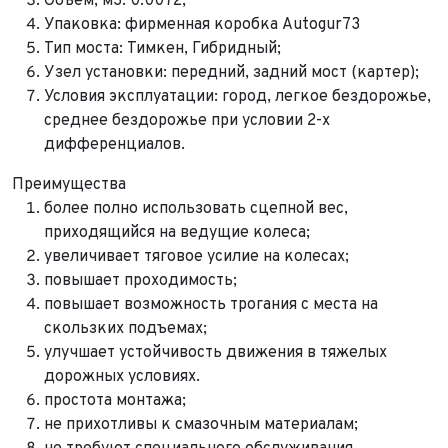
Объем, м3: 0.0072;
Упаковка: фирменная коробка Autogur73
Тип моста: Тимкен, Гибридный;
Узел установки: передний, задний мост (картер);
Выкуп авто
Условия эксплуатации: город, легкое бездорожье,
Обратная связь
среднее бездорожье при условии 2-х
Заявка на оценку
ФИО*
дифференциалов.
Имя*
Преимущества
Телефон*
ФИО*
более полно использовать сцепной вес,
Телефон*
приходящийся на ведущие колеса;
E-mail*
Телефон*
увеличивает тяговое усилие на колесах;
Тема сообщения
повышает проходимость;
повышает возможность трогания с места на
Ваш город*
Марка и Модель
скользких подъемах;
Ваш город
улучшает устойчивость движения в тяжелых
Для Вашего удобства мы перезвоним Вам в рабочее
Марка и Модель*
Год выпуска
время, если будем знать Ваш часовой пояс.
дорожных условиях.
Ваше сообщение отправлено!
простота монтажа;
Год выпуска*
Пробег
не прихотливы к смазочным материалам;