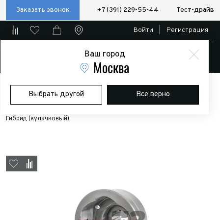
Заказать звонок
+7 (391) 229-55-44
Тест-драйв
Войти
|
Регистрация
Ваш город
Магазин
Москва
Главная
Магазин
Дополнительное оборудование
Выбрать другой
Все верно
Пневматические/электро блокировки и компрессоры
Дифференциал самоблокирующийся БТР 60 на УАЗ мост Тимкен,
Гибрид (кулачковый)