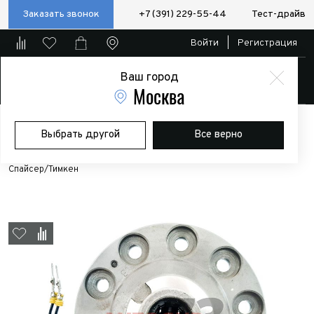
Заказать звонок
+7 (391) 229-55-44
Тест-драйв
Войти
|
Регистрация
Ваш город
Магазин
Москва
Главная
Магазин
Дополнительное оборудование
Выбрать другой
Все верно
Пневматические/электро блокировки и компрессоры
Дифференциал (межколесный) с электроблокировкой УАЗ мосты
Спайсер/Тимкен