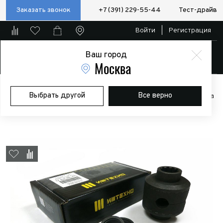
Заказать звонок
+7 (391) 229-55-44
Тест-драйв
Войти
|
Регистрация
Ваш город
Магазин
Москва
Главная
Магазин
Дополнительное оборудование
Выбрать другой
Все верно
Пневматические/электро блокировки и компрессоры
Блокировка
Иж-Техно на Ниву (22 шлица / 34мм)