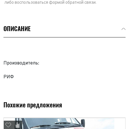
либо воспользоваться формой обратной связи.
ОПИСАНИЕ
Производитель:
РИФ
Выкуп авто
Обратная связь
Заявка на оценку
ФИО*
Похожие предложения
Имя*
Телефон*
ФИО*
Телефон*