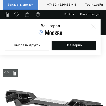
Заказать звонок
+7 (391) 229-55-44
Тест-драйв
Войти
|
Регистрация
Ваш город
Магазин
Москва
Главная
Магазин
Дополнительное оборудование
Силовые
Выбрать другой
Все верно
бампера/пороги/калитки
Бампер РИФ задний Toyota Hilux 1983-
1997 с квадратом под фаркоп