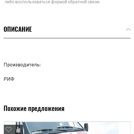
либо воспользоваться формой обратной связи.
ОПИСАНИЕ
Производитель:
РИФ
Выкуп авто
Обратная связь
Заявка на оценку
ФИО*
Похожие предложения
Имя*
Телефон*
ФИО*
Телефон*