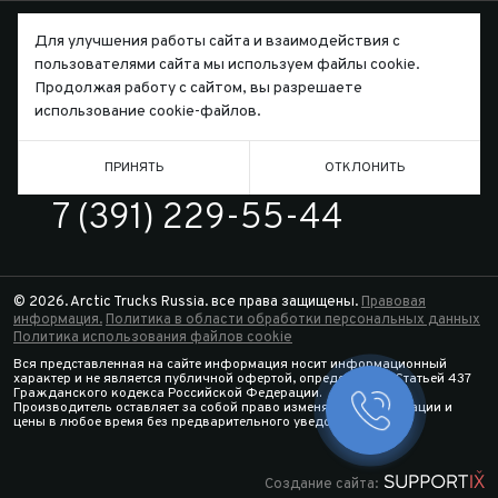
Для улучшения работы сайта и взаимодействия с
пользователями сайта мы используем файлы cookie.
Продолжая работу с сайтом, вы разрешаете
Письмо директору
использование cookie-файлов.
ПРИНЯТЬ
ОТКЛОНИТЬ
ТЕЛЕФОН
7 (391) 229-55-44
© 2026. Arctic Trucks Russia. все права защищены.
Правовая
информация.
Политика в области обработки персональных данных
Политика использования файлов cookie
Вся представленная на сайте информация носит информационный
характер и не является публичной офертой, определяемой Статьей 437
Гражданского кодекса Российской Федерации.
Производитель оставляет за собой право изменять спецификации и
Заказать 
цены в любое время без предварительного уведомления.
Конфигура
Создание сайта: