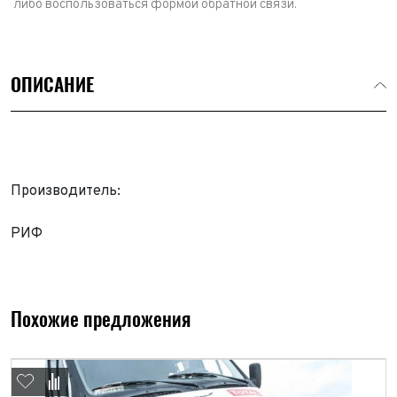
либо воспользоваться формой обратной связи.
ОПИСАНИЕ
Производитель:
РИФ
Выкуп авто
Обратная связь
Заявка на оценку
ФИО*
Похожие предложения
Имя*
Телефон*
ФИО*
Телефон*