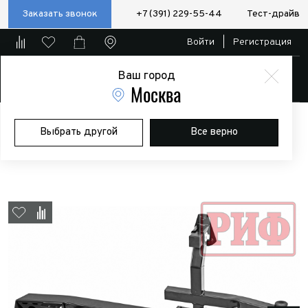
Заказать звонок
+7 (391) 229-55-44
Тест-драйв
Войти
|
Регистрация
Ваш город
Магазин
Москва
Главная
Магазин
Дополнительное оборудование
Силовые
Выбрать другой
Все верно
бампера/пороги/калитки
Бампер РИФ задний для УАЗ Хантер с
площадкой под лебедку, калиткой и фонарями (стандарт)