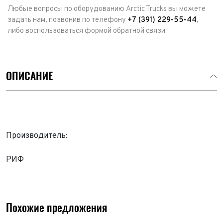
Любые вопросы по оборудованию Arctic Trucks вы можете
задать нам, позвонив по телефону
+7 (391) 229-55-44
,
либо воспользоваться формой обратной связи.
ОПИСАНИЕ
Производитель:
Выкуп авто
РИФ
Обратная связь
Заявка на оценку
ФИО*
Имя*
Похожие предложения
Телефон*
ФИО*