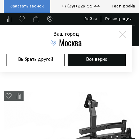
Заказать звонок
+7 (391) 229-55-44
Тест-драйв
Войти
|
Регистрация
Ваш город
Магазин
Москва
Главная
Магазин
Дополнительное оборудование
Силовые
Выбрать другой
Все верно
бампера/пороги/калитки
Бампер РИФ задний для УАЗ Хантер с
площадкой под лебедку, калиткой и фонарями (лифт)