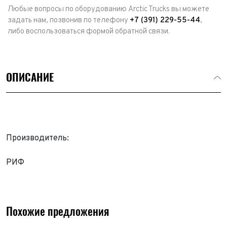
Любые вопросы по оборудованию Arctic Trucks вы можете
задать нам, позвонив по телефону
+7 (391) 229-55-44
,
либо воспользоваться формой обратной связи.
ОПИСАНИЕ
Производитель:
Выкуп авто
РИФ
Обратная связь
Заявка на оценку
ФИО*
Имя*
Похожие предложения
Телефон*
ФИО*