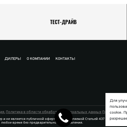
ТЕСТ-ДРАЙВ
ДИЛЕРЫ
О КОМПАНИИ
КОНТАКТЫ
Для улуч
пользова
ия.
Политика в области обработки персональных данных
Политика исп
cookie. 
разрешае
р и не является публичной офертой, определяемой Статьей 437 Гражданско
в любое время без предварительного уведомления.