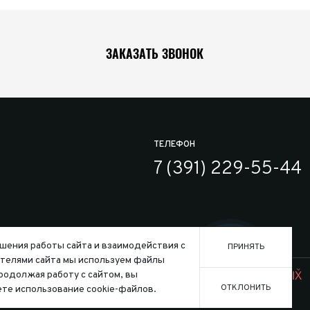
ЗАКАЗАТЬ ЗВОНОК
ТЕЛЕФОН
7 (391) 229-55-44
шения работы сайта и взаимодействия с
ПРИНЯТЬ
телями сайта мы используем файлы
Заказать
ользования файлов cookie
Продолжая работу с сайтом, вы
Создание сайта:
ОТКЛОНИТЬ
те использование cookie-файлов.
го кодекса Российской Федерации.
Конфигура