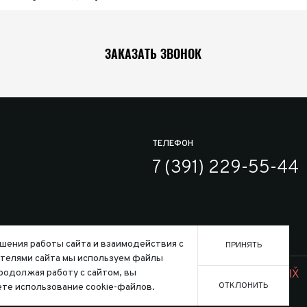
ЗАКАЗАТЬ ЗВОНОК
ТЕЛЕФОН
7 (391) 229-55-44
шения работы сайта и взаимодействия с
ПРИНЯТЬ
телями сайта мы используем файлы
Заказать
ользования файлов cookie
Продолжая работу с сайтом, вы
Создание сайта:
ОТКЛОНИТЬ
те использование cookie-файлов.
го кодекса Российской Федерации.
Конфигура