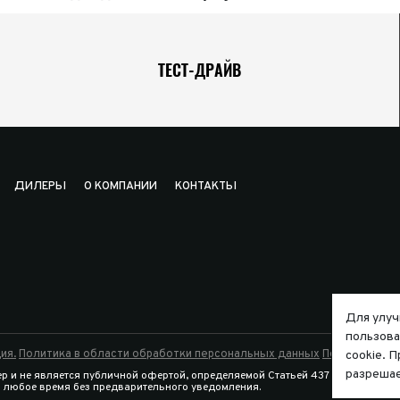
ТЕСТ-ДРАЙВ
ДИЛЕРЫ
О КОМПАНИИ
КОНТАКТЫ
Для улуч
пользова
ия.
Политика в области обработки персональных данных
Политика исп
cookie. 
разрешае
р и не является публичной офертой, определяемой Статьей 437 Гражданско
в любое время без предварительного уведомления.