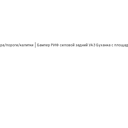
ра/пороги/калитки
Бампер РИФ силовой задний УАЗ Буханка с площадк