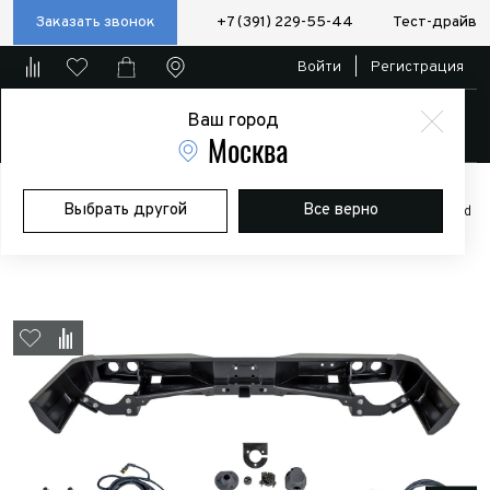
Заказать звонок
+7 (391) 229-55-44
Тест-драйв
Войти
|
Регистрация
Ваш город
Магазин
Москва
Главная
Магазин
Дополнительное оборудование
Силовые
Выбрать другой
Все верно
бампера/пороги/калитки
Бампер РИФ силовой задний Toyota Land
Cruiser 76 2007-2024 с квадратом под фаркоп и фонарями