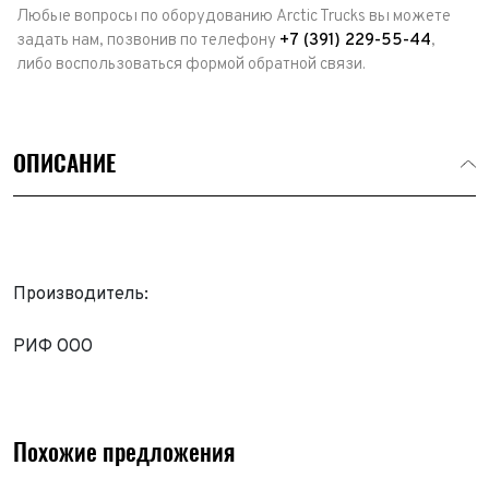
Любые вопросы по оборудованию Arctic Trucks вы можете
задать нам, позвонив по телефону
+7 (391) 229-55-44
,
либо воспользоваться формой обратной связи.
ОПИСАНИЕ
Производитель:
Выкуп авто
РИФ ООО
Обратная связь
Заявка на оценку
ФИО*
Имя*
Похожие предложения
Телефон*
ФИО*