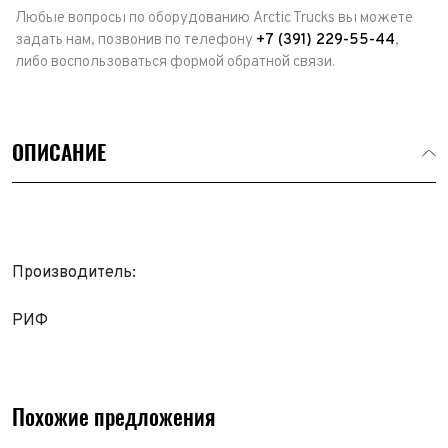
Любые вопросы по оборудованию Arctic Trucks вы можете
задать нам, позвонив по телефону
+7 (391) 229-55-44
,
либо воспользоваться формой обратной связи.
ОПИСАНИЕ
Производитель:
Выкуп авто
РИФ
Обратная связь
Заявка на оценку
ФИО*
Имя*
Похожие предложения
Телефон*
ФИО*