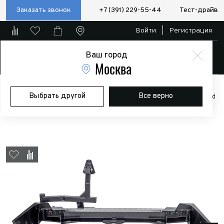
Заказать звонок
+7 (391) 229-55-44
Тест-драйв
Войти
|
Регистрация
Ваш город
Магазин
Москва
Главная
Магазин
Дополнительное оборудование
Силовые
Выбрать другой
Все верно
бампера/пороги/калитки
Бампер РИФ силовой задний Toyota Land
Cruiser 100 с квадратом под фаркоп, калиткой и фонарями