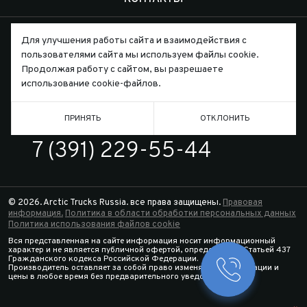
Для улучшения работы сайта и взаимодействия с
пользователями сайта мы используем файлы cookie.
Продолжая работу с сайтом, вы разрешаете
Письмо директору
использование cookie-файлов.
ПРИНЯТЬ
ОТКЛОНИТЬ
ТЕЛЕФОН
7 (391) 229-55-44
© 2026. Arctic Trucks Russia. все права защищены.
Правовая
информация.
Политика в области обработки персональных данных
Политика использования файлов cookie
Вся представленная на сайте информация носит информационный
характер и не является публичной офертой, определяемой Статьей 437
Гражданского кодекса Российской Федерации.
Производитель оставляет за собой право изменять спецификации и
Заказать 
цены в любое время без предварительного уведомления.