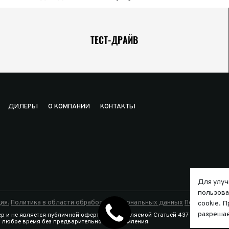
ТЕСТ-ДРАЙВ
ДИЛЕРЫ
О КОМПАНИИ
КОНТАКТЫ
Для улуч
пользова
ия.
Политика в области обработки персональных данных
Политика исп
cookie. 
разрешае
р и не является публичной офертой, определяемой Статьей 437 Гражданско
в любое время без предварительного уведомления.