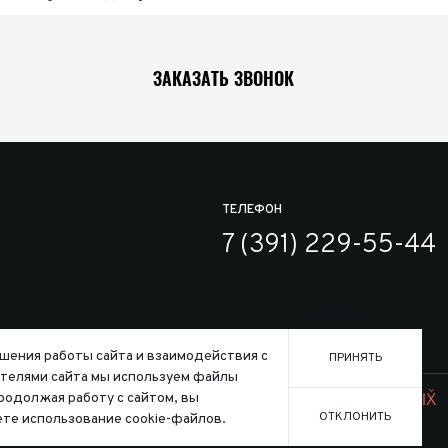
ЗАКАЗАТЬ ЗВОНОК
ТЕЛЕФОН
7 (391) 229-55-44
шения работы сайта и взаимодействия с
ПРИНЯТЬ
телями сайта мы используем файлы
Заказать
ользования файлов cookie
Продолжая работу с сайтом, вы
Создание сайта:
ОТКЛОНИТЬ
те использование cookie-файлов.
го кодекса Российской Федерации.
Конфигура