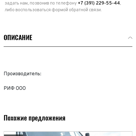
задать нам, позвонив по телефону
+7 (391) 229-55-44
,
либо воспользоваться формой обратной связи.
ОПИСАНИЕ
Производитель:
РИФ ООО
Выкуп авто
Обратная связь
Заявка на оценку
ФИО*
Имя*
Похожие предложения
Телефон*
ФИО*
Телефон*