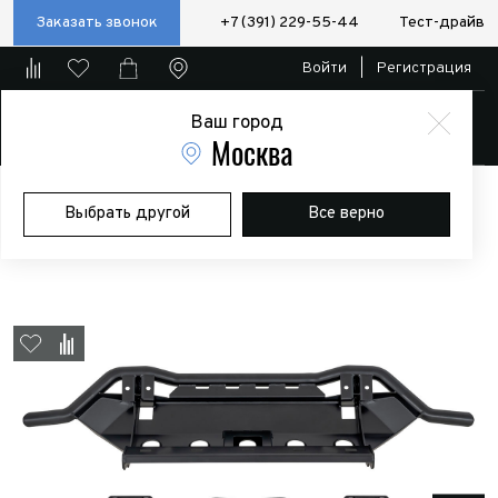
Заказать звонок
+7 (391) 229-55-44
Тест-драйв
Войти
|
Регистрация
Ваш город
Магазин
Москва
Главная
Магазин
Дополнительное оборудование
Силовые
Выбрать другой
Все верно
бампера/пороги/калитки
Бампер РИФ силовой передний/защита
штатного бампера Lada Niva Travel с защитой радиатора