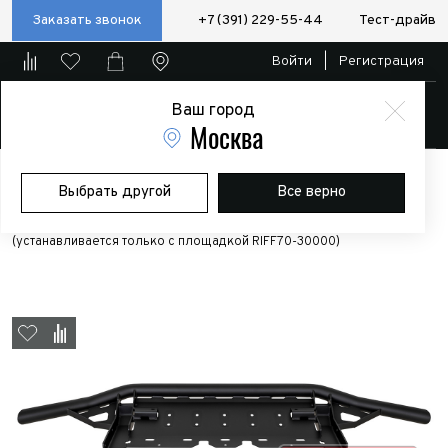
Заказать звонок
+7 (391) 229-55-44
Тест-драйв
Войти
|
Регистрация
Ваш город
Магазин
Москва
Главная
Магазин
Дополнительное оборудование
Силовые
Выбрать другой
Все верно
бампера/пороги/калитки
Бампер РИФ силовой передний/защита
штатного бампера Changan Hunter Plus c защитой радиатора
(устанавливается только с площадкой RIFF70-30000)