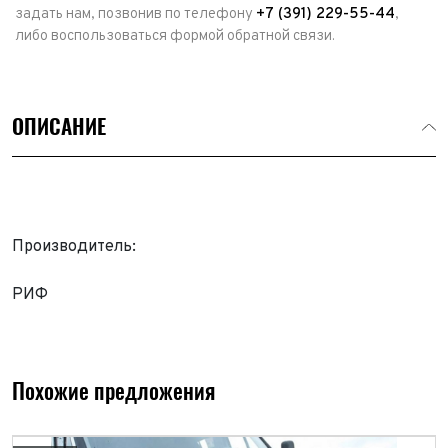
задать нам, позвонив по телефону
+7 (391) 229-55-44
,
либо воспользоваться формой обратной связи.
ОПИСАНИЕ
Производитель:
РИФ
Выкуп авто
Обратная связь
Заявка на оценку
ФИО*
Имя*
Похожие предложения
Телефон*
ФИО*
Телефон*