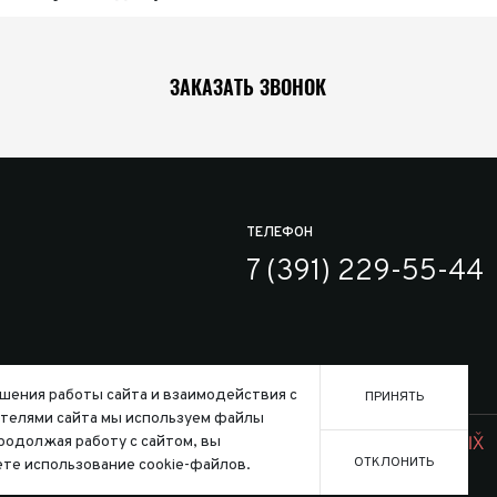
ЗАКАЗАТЬ ЗВОНОК
ТЕЛЕФОН
7 (391) 229-55-44
шения работы сайта и взаимодействия с
ПРИНЯТЬ
телями сайта мы используем файлы
Заказать
ользования файлов cookie
Продолжая работу с сайтом, вы
Создание сайта:
ОТКЛОНИТЬ
те использование cookie-файлов.
го кодекса Российской Федерации.
Конфигура