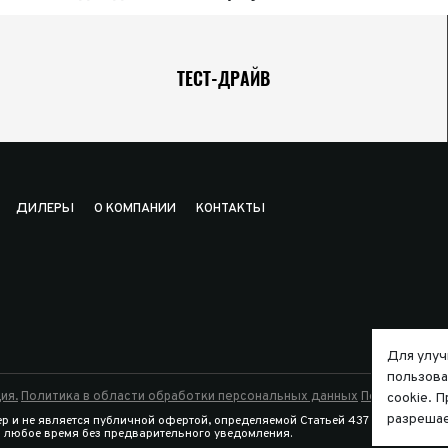
ТЕСТ-ДРАЙВ
ДИЛЕРЫ
О КОМПАНИИ
КОНТАКТЫ
Для улуч
пользова
ия.
Политика в области обработки персональных данных
Политика исп
cookie. 
разрешае
р и не является публичной офертой, определяемой Статьей 437 Гражданско
в любое время без предварительного уведомления.