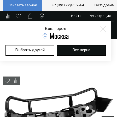
Заказать звонок
+7 (391) 229-55-44
Тест-драйв
Войти
|
Регистрация
Ваш город
Магазин
Москва
Главная
Магазин
Дополнительное оборудование
Силовые
Выбрать другой
Все верно
бампера/пороги/калитки
Бампер РИФ передний Mitsubishi L200
2015+ с доп. фарами и кенгурином