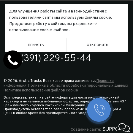
Для улучшения работы сайта и взаимодействия с
пользователями сайта мы используем файлы cookie.
Продолжая работу с сайтом, вы разрешаете
Письмо директору
использование cookie-файлов.
ПРИНЯТЬ
ОТКЛОНИТЬ
ТЕЛЕФОН
7 (391) 229-55-44
© 2026. Arctic Trucks Russia. все права защищены.
Правовая
информация.
Политика в области обработки персональных данных
Политика использования файлов cookie
Вся представленная на сайте информация носит информационный
характер и не является публичной офертой, определяемой Статьей 437
Гражданского кодекса Российской Федерации.
Производитель оставляет за собой право изменять спецификации и
Заказать 
цены в любое время без предварительного уведомления.
Конфигура
Создание сайта: