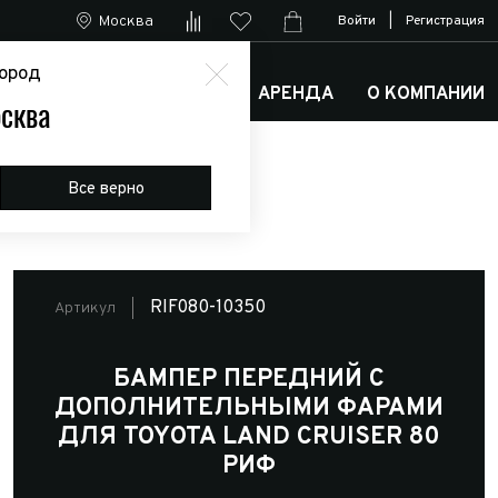
Москва
Войти
|
Регистрация
ород
М
АРКТИК ТРАКС КЛУБ
АРЕНДА
О КОМПАНИИ
сква
yota Land Cruiser 80 РИФ
Все верно
RIF080-10350
Артикул
БАМПЕР ПЕРЕДНИЙ С
ДОПОЛНИТЕЛЬНЫМИ ФАРАМИ
ДЛЯ TOYOTA LAND CRUISER 80
РИФ