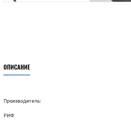
ОПИСАНИЕ
Производитель:
ФИО*
РИФ
Имя*
Теле
ФИО*