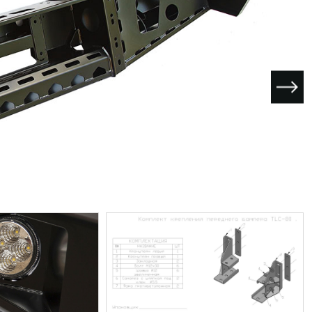
I поколение (2002-2007)
кол., I рест. (2013-2017)
I покол., I рест. (2007-2009)
кол., II рест. (2017-2020)
кол., III рест. (2020-2024)
LC100 AT35
LUX AT35 АТ38
X поколение (1998-2002)
X покол., I рест. (2002-2005)
42/44
X покол., II рест. (2005-2007)
I поколение (2015-2020)
 покол., I рест. (2020-2024)
 покол., II рест. (2024-по
RTUNER AT35
поколение (2015-2020)
окол., I рест. (2020-по н.в.)
Автомобили в наличии
Спецтехника Arctic Trucks