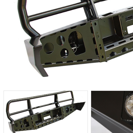
ИП
I по
I по
GREAT WALL
I по
ПРИЦЕП
HI
АТ
VII
LAND ROVER
VIII
VIII
JEEP
н.в.)
FO
HAVAL
II 
II п
Все автомобили
Портфолио