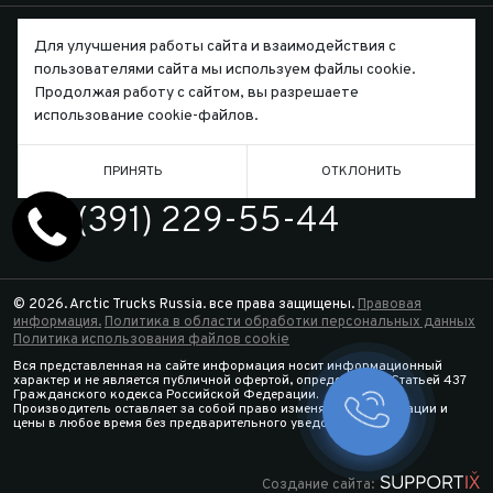
Для улучшения работы сайта и взаимодействия с
пользователями сайта мы используем файлы cookie.
Продолжая работу с сайтом, вы разрешаете
Письмо директору
использование cookie-файлов.
ПРИНЯТЬ
ОТКЛОНИТЬ
ТЕЛЕФОН
7 (391) 229-55-44
© 2026. Arctic Trucks Russia. все права защищены.
Правовая
информация.
Политика в области обработки персональных данных
Политика использования файлов cookie
Вся представленная на сайте информация носит информационный
характер и не является публичной офертой, определяемой Статьей 437
Гражданского кодекса Российской Федерации.
Производитель оставляет за собой право изменять спецификации и
Заказать 
цены в любое время без предварительного уведомления.
Конфигура
Создание сайта: