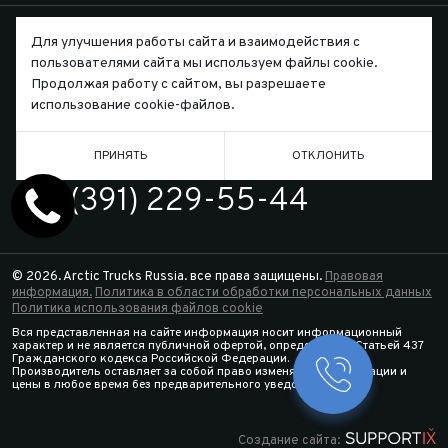
Для улучшения работы сайта и взаимодействия с
пользователями сайта мы используем файлы cookie.
Продолжая работу с сайтом, вы разрешаете
Письмо директору
использование cookie-файлов.
ПРИНЯТЬ
ОТКЛОНИТЬ
ТЕЛЕФОН
7 (391) 229-55-44
© 2026. Arctic Trucks Russia. все права защищены.
Правовая
информация.
Политика в области обработки персональных данных
Политика использования файлов cookie
Вся представленная на сайте информация носит информационный
характер и не является публичной офертой, определяемой Статьей 437
Гражданского кодекса Российской Федерации.
Производитель оставляет за собой право изменять спецификации и
Заказать 
цены в любое время без предварительного уведомления.
Конфигура
Создание сайта: