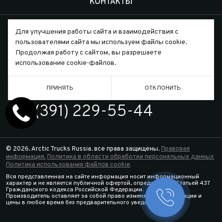
КОНТАКТЫ
Для улучшения работы сайта и взаимодействия с
пользователями сайта мы используем файлы cookie.
Продолжая работу с сайтом, вы разрешаете
Письмо директору
использование cookie-файлов.
ПРИНЯТЬ
ОТКЛОНИТЬ
ТЕЛЕФОН
7 (391) 229-55-44
© 2026. Arctic Trucks Russia. все права защищены.
Правовая
информация.
Политика в области обработки персональных данных
Политика использования файлов cookie
Вся представленная на сайте информация носит информационный
характер и не является публичной офертой, определяемой Статьей 437
Гражданского кодекса Российской Федерации.
Производитель оставляет за собой право изменять спецификации и
Заказать 
цены в любое время без предварительного уведомления.