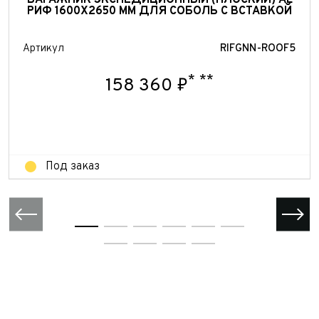
БАГАЖНИК ЭКСПЕДИЦИОННЫЙ (ПЛОСКИЙ) AL
Принимаю условия
соглашения
об обработке
РИФ 1600X2650 ММ ДЛЯ СОБОЛЬ С ВСТАВКОЙ
персональных данных
Отправить
Отправить
Артикул
RIFGNN-ROOF5
Отправить
*
**
158 360 ₽
Под заказ