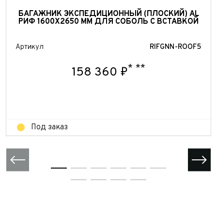
персональных данных
Принимаю условия
соглашения
об обработке
БАГАЖНИК ЭКСПЕДИЦИОННЫЙ (ПЛОСКИЙ) AL
персональных данных
РИФ 1600X2650 ММ ДЛЯ СОБОЛЬ С ВСТАВКОЙ
Отправить
Отправить
Артикул
RIFGNN-ROOF5
Отправить
*
**
158 360 ₽
Под заказ