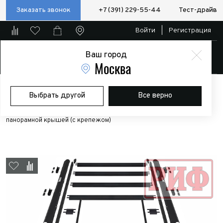
Заказать звонок
+7 (391) 229-55-44
Тест-драйв
Войти
|
Регистрация
Ваш город
Магазин
Москва
Главная
Магазин
Дополнительное оборудование
Выбрать другой
Все верно
Экспедиционные багажники и боксы
Багажник экспедиционный
(платформа) алюминиевый РИФ 1150x2080 мм для TANK 500 с
панорамной крышей (с крепежом)