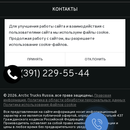
КОНТАКТЫ
Для улучшения работы сайта и взаимодействия с
пользователями сайта мы используем файлы cookie.
Продолжая работу с сайтом, вы разрешаете
использование cookie-файлов.
Письмо директору
ПРИНЯТЬ
ОТКЛОНИТЬ
ТЕЛЕФОН
7 (391) 229-55-44
© 2026. Arctic Trucks Russia. все права защищены.
Правовая
информация.
Политика в области обработки персональных данных
Политика использования файлов cookie
Вся представленная на сайте информация носит информационный
характер и не является публичной офертой, определяемой Статьей 437
Гражданского кодекса Российской Федерации.
Производитель оставляет за собой право изменять спецификации и
Заказать 
цены в любое время без предварительного уведомления.