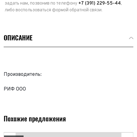
задать нам, позвонив по телефону
+7 (391) 229-55-44
,
либо воспользоваться формой обратной связи.
ОПИСАНИЕ
Производитель:
РИФ ООО
Выкуп авто
Обратная связь
Заявка на оценку
ФИО*
Похожие предложения
Имя*
Телефон*
ФИО*