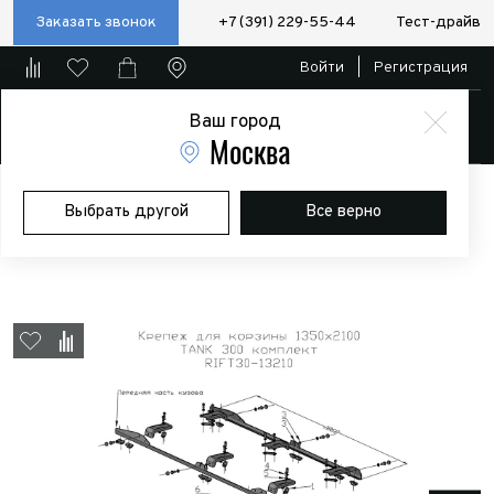
Заказать звонок
+7 (391) 229-55-44
Тест-драйв
Войти
|
Регистрация
Ваш город
Магазин
Москва
Главная
Магазин
Дополнительное оборудование
Выбрать другой
Все верно
Экспедиционные багажники и боксы
Багажник экспедиционный
(платформа) 1350x2100 мм для TANK 300