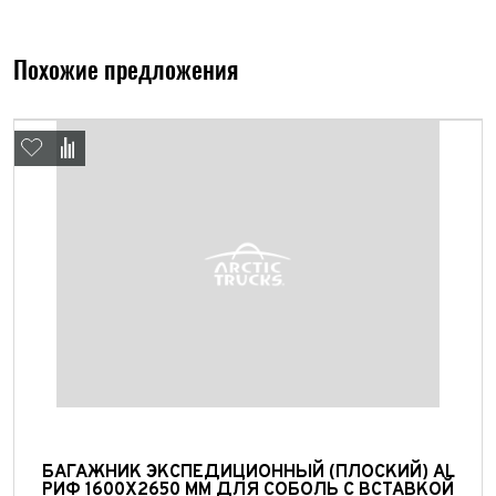
Имя*
Телефон*
ФИО*
Похожие предложения
Телефон*
E-mail*
Телефон*
Тема сообщения
Ваш город*
Марка и Модель
Ваш город
Для Вашего удобства мы перезвоним Вам в рабочее
Марка и Модель*
Год выпуска
время, если будем знать Ваш часовой пояс.
Ваше сообщение отправлено!
Год выпуска*
Пробег
Пробег*
Количество владельцев
Количество владельцев
Принимаю условия
соглашения
об обработке
персональных данных
Принимаю условия
соглашения
об обработке
БАГАЖНИК ЭКСПЕДИЦИОННЫЙ (ПЛОСКИЙ) AL
персональных данных
Принимаю условия
соглашения
об обработке
РИФ 1600X2650 ММ ДЛЯ СОБОЛЬ С ВСТАВКОЙ