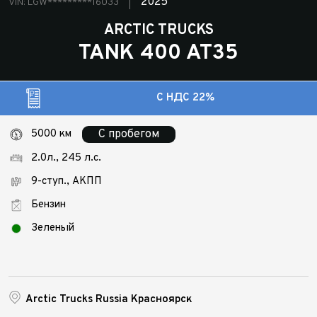
2025
VIN: LGW*********16033
ARCTIC TRUCKS
TANK 400 AT35
C НДС 22%
5000 км
С пробегом
2.0л., 245 л.с.
9-ступ., АКПП
Бензин
Зеленый
Arctic Trucks Russia Красноярск