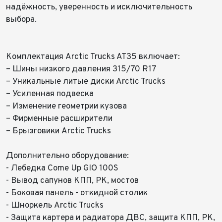
Заказ консультации
Телефон*
ФИО*
надёжность, уверенность и исключительность
Телефон*
выбора.
Имя*
E-mail*
Телефон*
Тема сообщения
⠀
Комплектация Arctic Trucks AT35 включает:
Телефон*
Ваш город*
Марка и Модель
– Шины низкого давления 315/70 R17
Ваш город
– Уникальные литые диски Arctic Trucks
Для Вашего удобства мы перезвоним Вам в рабочее
Ваш город
Марка и Модель*
Год выпуска
время, если будем знать Ваш часовой пояс.
Ваше сообщение отправлено!
Ваше сообщение отправлено!
– Усиленная подвеска
Для Вашего удобства мы перезвоним Вам в рабочее
время, если будем знать Ваш часовой пояс.
Модель
– Изменение геометрии кузова
Год выпуска*
Пробег
– Фирменные расширители
– Брызговики Arctic Trucks
Пробег*
Количество владельцев
Принимаю условия
соглашения
об обработке
персональных данных
Дополнительно оборудование:
- Лебедка Come Up GIO 100S
Количество владельцев
Принимаю условия
соглашения
об обработке
- Вывод сапунов КПП, РК, мостов
персональных данных
Принимаю условия
соглашения
об обработке
Отправить
- Боковая панель - откидной столик
персональных данных
Принимаю условия
соглашения
об обработке
- Шноркель Arctic Trucks
персональных данных
Отправить
- Защита картера и радиатора ДВС, защита КПП, РК,