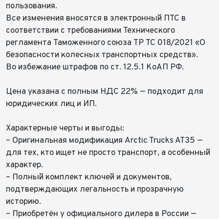
пользования.
Все изменения вносятся в электронный ПТС в
соответствии с требованиями Технического
регламента Таможенного союза ТР ТС 018/2021 «О
безопасности колесных транспортных средств».
Во избежание штрафов по ст. 12.5.1 КоАП РФ.
Цена указана с полным НДС 22% — подходит для
юридических лиц и ИП.
⠀
Характерные черты и выгоды:
– Оригинальная модификация Arctic Trucks AT35 —
для тех, кто ищет не просто транспорт, а особенный
Выкуп авто
характер.
– Полный комплект ключей и документов,
Обратная связь
подтверждающих легальность и прозрачную
Заявка на оценку
ФИО*
историю.
Имя*
– Приобретён у официального дилера в России —