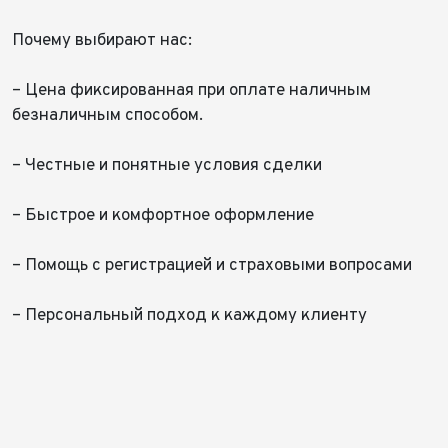
Год выпуска*
Пробег
Почему выбирают нас:
Пробег*
Количество владельцев
Принимаю условия
соглашения
об обработке
– Цена фиксированная при оплате наличным
персональных данных
безналичным способом.
Количество владельцев
Принимаю условия
соглашения
об обработке
персональных данных
Принимаю условия
соглашения
об обработке
– Честные и понятные условия сделки
Отправить
персональных данных
Принимаю условия
соглашения
об обработке
персональных данных
– Быстрое и комфортное оформление
Отправить
Отправить
– Помощь с регистрацией и страховыми вопросами
Отправить
– Персональный подход к каждому клиенту⠀