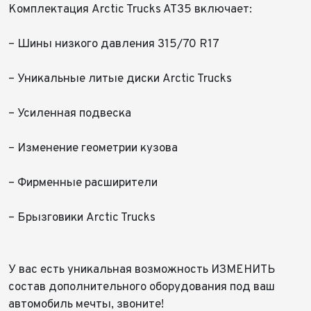
Комплектация Arctic Trucks AT35 включает:
– Шины низкого давления 315/70 R17
– Уникальные литые диски Arctic Trucks
Выкуп авто
Обратная связь
– Усиленная подвеска
Заявка на оценку
ФИО*
Имя*
– Изменение геометрии кузова
Заказ консультации
Телефон*
ФИО*
Телефон*
– Фирменные расширители
Имя*
E-mail*
Телефон*
– Брызговики Arctic Trucks
Тема сообщения
⠀
Телефон*
Ваш город*
Марка и Модель
Ваш город
У вас есть уникальная возможность ИЗМЕНИТЬ
Для Вашего удобства мы перезвоним Вам в рабочее
Ваш город
Марка и Модель*
Год выпуска
время, если будем знать Ваш часовой пояс.
состав дополнительного оборудования под ваш
Ваше сообщение отправлено!
Ваше сообщение отправлено!
Для Вашего удобства мы перезвоним Вам в рабочее
автомобиль мечты, звоните!
время, если будем знать Ваш часовой пояс.
Модель