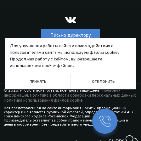
Письмо директору
Для улучшения работы сайта и взаимодействия с
пользователями сайта мы используем файлы cookie.
ТЕЛЕФОН
Продолжая работу с сайтом, вы разрешаете
7 (391) 229-55-44
использование cookie-файлов.
ПРИНЯТЬ
ОТКЛОНИТЬ
© 2026. Arctic Trucks Russia. все права защищены.
Правовая
информация.
Политика в области обработки персональных данных
Политика использования файлов cookie
Вся представленная на сайте информация носит информационный
характер и не является публичной офертой, определяемой Статьей 437
Гражданского кодекса Российской Федерации.
Производитель оставляет за собой право изменять спецификации и
Заказать 
цены в любое время без предварительного уведомления.
Конфигура