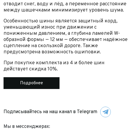
отводит снег, воду и лёд, а переменное расстояние
между шашечками минимизирует уровень шума.
Особенностью шины является защитный корд,
уменьшающий износ при движении с
пониженным давлением, а глубина ламелей W-
образной формы — 12 мм — обеспечивает надёжное
Выкуп авто
сцепление на скользкой дороге. Также
предусмотрена возможность ошиповки.
Обратная связь
Заявка на оценку
ФИО*
При покупке комплекта из 4 и более шин
действует скидка 10%.
Имя*
Телефон*
ФИО*
Подробнее
Телефон*
E-mail*
Телефон*
Тема сообщения
Подписывайтесь на наш канал в Telegram
Ваш город*
Марка и Модель
Ваш город
Мы в мессенджерах:
Для Вашего удобства мы перезвоним Вам в рабочее
Марка и Модель*
Год выпуска
время, если будем знать Ваш часовой пояс.