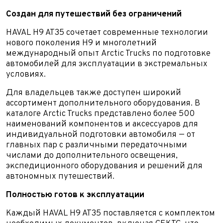
Создан для путешествий без ограничений
HAVAL H9 AT35 сочетает современные технологии
нового поколения H9 и многолетний
международный опыт Arctic Trucks по подготовке
автомобилей для эксплуатации в экстремальных
условиях.
Для владельцев также доступен широкий
ассортимент дополнительного оборудования. В
каталоге Arctic Trucks представлено более 500
наименований компонентов и аксессуаров для
индивидуальной подготовки автомобиля — от
Выкуп авто
главных пар с различными передаточными
Обратная связь
числами до дополнительного освещения,
экспедиционного оборудования и решений для
Заявка на оценку
ФИО*
автономных путешествий.
Имя*
Полностью готов к эксплуатации
Телефон*
ФИО*
Телефон*
Каждый HAVAL H9 AT35 поставляется с комплектом