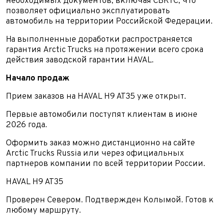
необходимых документов, включая СБКТС, что
E-mail*
Телефон*
позволяет официально эксплуатировать
Тема сообщения
автомобиль на территории Российской Федерации.
Ваш город*
Марка и Модель
На выполненные доработки распространяется
Ваш город
гарантия Arctic Trucks на протяжении всего срока
Для Вашего удобства мы перезвоним Вам в рабочее
Марка и Модель*
Год выпуска
действия заводской гарантии HAVAL.
время, если будем знать Ваш часовой пояс.
Ваше сообщение отправлено!
Начало продаж
Год выпуска*
Пробег
Прием заказов на HAVAL H9 AT35 уже открыт.
Пробег*
Количество владельцев
Первые автомобили поступят клиентам в июне
2026 года.
Количество владельцев
Оформить заказ можно дистанционно на сайте
Принимаю условия
соглашения
об обработке
Arctic Trucks Russia или через официальных
персональных данных
Принимаю условия
соглашения
об обработке
партнеров компании по всей территории России.
персональных данных
Принимаю условия
соглашения
об обработке
HAVAL H9 AT35
персональных данных
Отправить
Проверен Севером. Подтвержден Колымой. Готов к
Отправить
любому маршруту.
Отправить