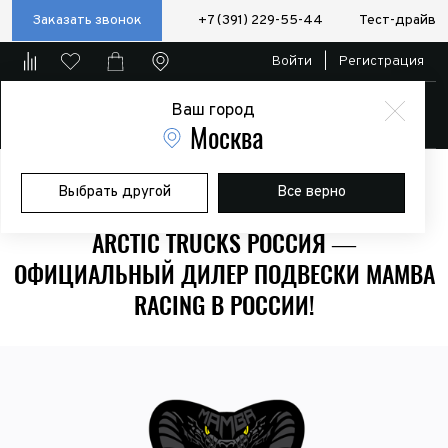
Заказать звонок
+7 (391) 229-55-44
Тест-драйв
Войти
|
Регистрация
Ваш город
Магазин
Москва
Главная
Новости
Arctic Trucks Россия — официальный дилер
Выбрать другой
Все верно
подвески Mamba Racing в России!
ARCTIC TRUCKS РОССИЯ —
ОФИЦИАЛЬНЫЙ ДИЛЕР ПОДВЕСКИ MAMBA
RACING В РОССИИ!