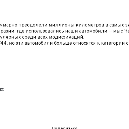
нимаю условия
соглашения
об обработке персональных данных
Отправить
 суммарно преодолели миллионы километров в самых э
Отправить
Евразии, где использовались наши автомобили — мыс 
Отправить
пулярных среди всех модификаций.
T44
, но эти автомобили больше относятся к категории 
х:
Поделиться