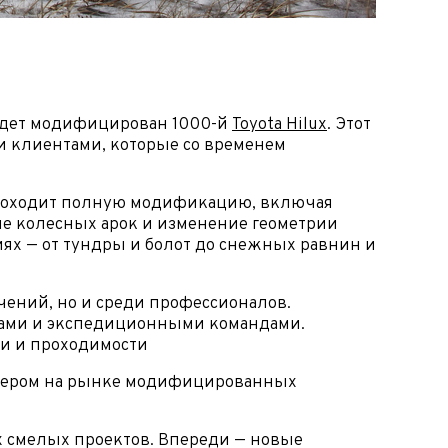
 будет модифицирован 1000-й
Toyota Hilux
. Этот
ми клиентами, которые со временем
ь проходит полную модификацию, включая
ие колесных арок и изменение геометрии
ях — от тундры и болот до снежных равнин и
 часовой
чений, но и среди профессионалов.
бами и экспедиционными командами.
сти и проходимости
я лидером на рынке модифицированных
ых смелых проектов. Впереди — новые