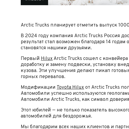
ФИО*
Имя*
Теле
ФИО*
Arctic Trucks планирует отметить выпуск 100
Теле
В 2024 году компания Arctic Trucks Россия 
E-mai
Теле
результат стал возможен благодаря 14 годам
становятся нашими друзьями.
Тема 
Ваш г
Марка
Первый
Hilux
Arctic Trucks сошел с конвейе
доработку и замену подвески, установку вн
Ваш г
кузова. Эти улучшения делают пикап готовы
Марка
Год в
Для Ваш
горных перевалов.
Модификации
Toyota Hilux
от Arctic Trucks 
Год в
Пробе
Автомобили успешно используются геолога
Автомобили Arctic Trucks, как символ довери
Пробе
Колич
Этот юбилей — не только показатель высокого
автомобилей для бездорожья.
Колич
При
Мы благодарим всех наших клиентов и партнер
При