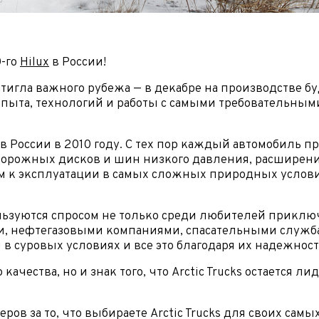
Обратная связь
Заявка на оценку
фон*
0-го
Hilux
в России!
фон*
достигла важного рубежа — в декабре на производстве
l*
фон*
 опыта, технологий и работы с самыми требовательны
сообщения
ород*
 и Модель
ра в России в 2010 году. С тех пор каждый автомобил
едорожных дисков и шин низкого давления, расширен
ород
м к эксплуатации в самых сложных природных услови
 и Модель*
ыпуска
его удобства мы перезвоним Вам в рабочее время, если будем знать Ваш
Ваше сообщение отправлено!
пояс.
пользуются спросом не только среди любителей приклю
ыпуска*
г
ми, нефтегазовыми компаниями, спасательными служ
я в суровых условиях и все это благодаря их надежно
г*
ество владельцев
 качества, но и знак того, что Arctic Trucks остаетс
ество владельцев
нимаю условия
соглашения
об обработке персональных данных
ов за то, что выбираете Arctic Trucks для своих сам
нимаю условия
соглашения
об обработке персональных данных