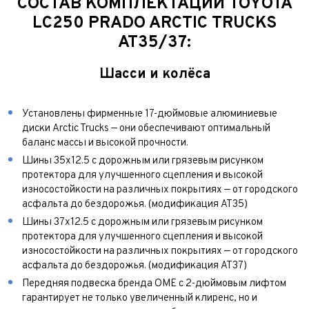
СОСТАВ КОМПЛЕКТАЦИИ TOYOTA
Год выпуска*
Пробег
LС250 PRADO ARCTIC TRUCKS
AT35/37:
Пробег*
Количество владельцев
Шасси и колёса
Количество владельцев
Принимаю условия
соглашения
об обработке
персональных данных
Принимаю условия
соглашения
об обработке
Установлены фирменные 17-дюймовые алюминиевые
персональных данных
диски Arctic Trucks — они обеспечивают оптимальный
Принимаю условия
соглашения
об обработке
баланс массы и высокой прочности.
персональных данных
Отправить
Шины 35x12.5 с дорожным или грязевым рисунком
Отправить
протектора для улучшенного сцепления и высокой
износостойкости на различных покрытиях — от городского
Отправить
асфальта до бездорожья. (модификация АТ35)
Шины 37x12.5 с дорожным или грязевым рисунком
протектора для улучшенного сцепления и высокой
износостойкости на различных покрытиях — от городского
асфальта до бездорожья. (модификация АТ37)
Передняя подвеска бренда OME с 2-дюймовым лифтом
гарантирует не только увеличенный клиренс, но и