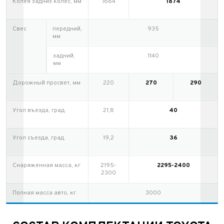
Колея задних колес, мм
1664
1874
Свес
передний,
935
мм
задний,
1140
Выкуп авто
мм
Обратная связь
Дорожный просвет, мм
220
270
290
Заявка на оценку
ФИО*
Имя*
Угол въезда, град.
21,8
40
Телефон*
ФИО*
Телефон*
Угол съезда, град.
19,2
36
E-mail*
Телефон*
Тема сообщения
Снаряженная масса, кг
2195-
2295-2400
2300
Ваш город*
Марка и Модель
Ваш город
Полная масса авто, кг
3000
Для Вашего удобства мы перезвоним Вам в рабочее
Марка и Модель*
Год выпуска
время, если будем знать Ваш часовой пояс.
Ваше сообщение отправлено!