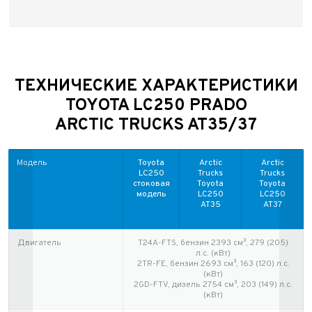
ТЕХНИЧЕСКИЕ ХАРАКТЕРИСТИКИ
TOYOTA LС250 PRADO
ARCTIC TRUCKS AT35/37
Модель
Toyota
Arctic
Arctic
LC250
Trucks
Trucks
стоковая
Toyota
Toyota
модель
LC250
LC250
AT35
AT37
Двигатель
T24A-FTS, бензин 2393 см³, 279 (205)
л.с. (кВт)
2TR-FE, бензин 2693 см³, 163 (120) л.с.
(кВт)
2GD-FTV, дизель 2754 см³, 203 (149) л.с.
(кВт)