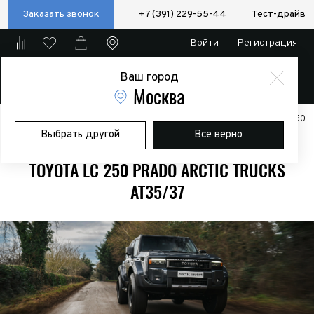
Заказать звонок
+7 (391) 229-55-44
Тест-драйв
Войти
|
Регистрация
Ваш город
Магазин
Москва
Главная
Модели
Toyota LС250 Prado Arctic Trucks
Toyota LC 250
Выбрать другой
Все верно
PRADO Arctic Trucks AT35/37
TOYOTA LC 250 PRADO ARCTIC TRUCKS
AT35/37