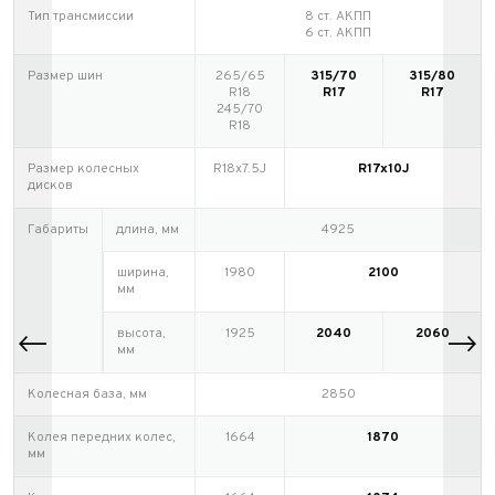
Тип трансмиссии
8 ст. АКПП
6 ст. АКПП
Размер шин
265/65
315/70
315/80
R18
R17
R17
245/70
R18
Размер колесных
R18х7.5J
R17x10J
дисков
Габариты
длина, мм
4925
ширина,
1980
2100
мм
высота,
1925
2040
2060
мм
Колесная база, мм
2850
Колея передних колес,
1664
1870
мм