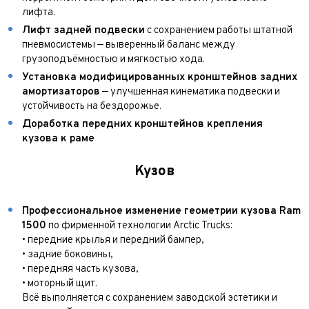
лифта.
Ваш город
Лифт задней подвески
с сохранением работы штатной
Для Вашего удобства мы перезвоним Вам в рабочее
Марка и Модель*
Год выпуска
время, если будем знать Ваш часовой пояс.
пневмосистемы — выверенный баланс между
Ваше сообщение отправлено!
грузоподъёмностью и мягкостью хода.
Год выпуска*
Пробег
Установка модифицированных кронштейнов задних
амортизаторов
— улучшенная кинематика подвески и
устойчивость на бездорожье.
Пробег*
Количество владельцев
Доработка передних кронштейнов крепления
кузова к раме
Количество владельцев
Принимаю условия
соглашения
об обработке
Кузов
персональных данных
Принимаю условия
соглашения
об обработке
персональных данных
Принимаю условия
соглашения
об обработке
персональных данных
Профессиональное изменение геометрии кузова Ram
Отправить
1500
по фирменной технологии Arctic Trucks:
Отправить
• передние крылья и передний бампер,
• задние боковины,
Отправить
• передняя часть кузова,
• моторный щит.
Всё выполняется с сохранением заводской эстетики и