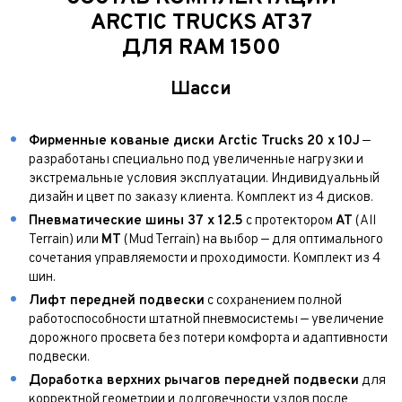
ARCTIC TRUCKS AT37
ДЛЯ RAM 1500
Шасси
Фирменные кованые диски Arctic Trucks 20 x 10J
—
разработаны специально под увеличенные нагрузки и
экстремальные условия эксплуатации. Индивидуальный
Выкуп авто
дизайн и цвет по заказу клиента. Комплект из 4 дисков.
Обратная связь
Пневматические шины 37 x 12.5
с протектором
AT
(All
Terrain) или
MT
(Mud Terrain) на выбор — для оптимального
Заявка на оценку
ФИО*
сочетания управляемости и проходимости. Комплект из 4
Имя*
шин.
Телефон*
ФИО*
Лифт передней подвески
с сохранением полной
работоспособности штатной пневмосистемы — увеличение
Телефон*
дорожного просвета без потери комфорта и адаптивности
E-mail*
Телефон*
подвески.
Тема сообщения
Доработка верхних рычагов передней подвески
для
Ваш город*
Марка и Модель
корректной геометрии и долговечности узлов после