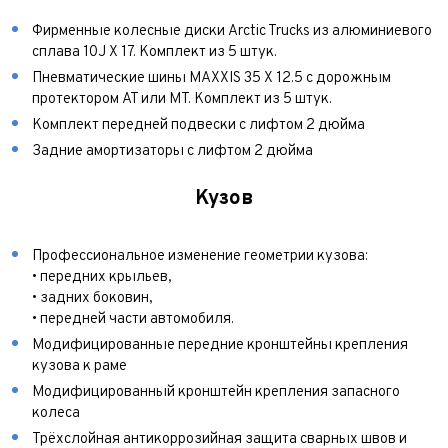
Ваш город*
Марка и Модель
Фирменные колесные диски Arctic Trucks из алюминиевого
Ваш город
сплава 10J X 17. Комплект из 5 штук.
Для Вашего удобства мы перезвоним Вам в рабочее
Марка и Модель*
Год выпуска
время, если будем знать Ваш часовой пояс.
Пневматические шины MAXXIS 35 X 12.5 с дорожным
Ваше сообщение отправлено!
протектором AT или MT. Комплект из 5 штук.
Год выпуска*
Пробег
Комплект передней подвески с лифтом 2 дюйма
Задние амортизаторы с лифтом 2 дюйма
Пробег*
Количество владельцев
Кузов
Количество владельцев
Принимаю условия
соглашения
об обработке
Профессиональное изменение геометрии кузова:
персональных данных
Принимаю условия
соглашения
об обработке
• передних крыльев,
персональных данных
Принимаю условия
соглашения
об обработке
• задних боковин,
персональных данных
• передней части автомобиля.
Отправить
Модифицированные передние кронштейны крепления
Отправить
кузова к раме
Отправить
Модифицированный кронштейн крепления запасного
колеса
Трёхслойная антикоррозийная защита сварных швов и