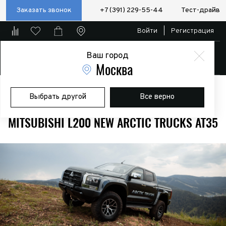
Заказать звонок
+7 (391) 229-55-44
Тест-драйв
Войти
|
Регистрация
Ваш город
Магазин
Москва
Главная
Модели
Mitsubishi L200 NEW Arctic Trucks
Mitsubishi
Выбрать другой
Все верно
L200 NEW Arctic Trucks AT35
MITSUBISHI L200 NEW ARCTIC TRUCKS AT35