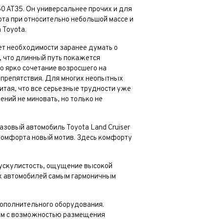
0 AT35. Он универсальнее прочих и для
та при относительно небольшой массе и
 Toyota.
ет необходимости заранее думать о
, что длинный путь покажется
о ярко сочетание возросшего на
и препятствия. Для многих неопытных
итая, что все серьезные трудности уже
ний не миновать, но только не
азовый автомобиль Toyota Land Cruiser
 комфорта новый мотив. Здесь комфорту
мускулистость, ощущение высокой
их автомобилей самым гармоничным
ополнительного оборудования.
ом с возможностью размещения