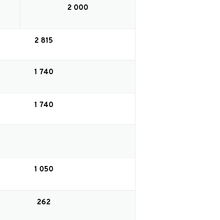
2 000
2 815
1 740
1 740
1 050
262