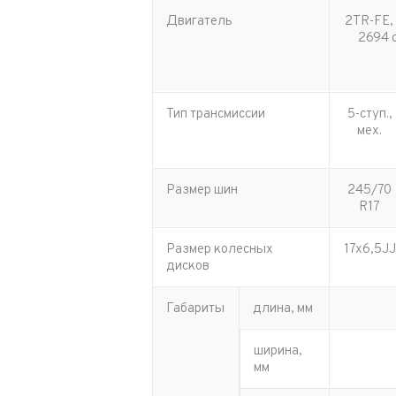
Двигатель
2TR-FE,
Год в
Пробе
2694 с
Пробе
Колич
Тип трансмиссии
5-ступ.,
Колич
мех.
При
При
При
Размер шин
245/70
R17
Размер колесных
17x6,5JJ
дисков
Габариты
длина, мм
ширина,
мм