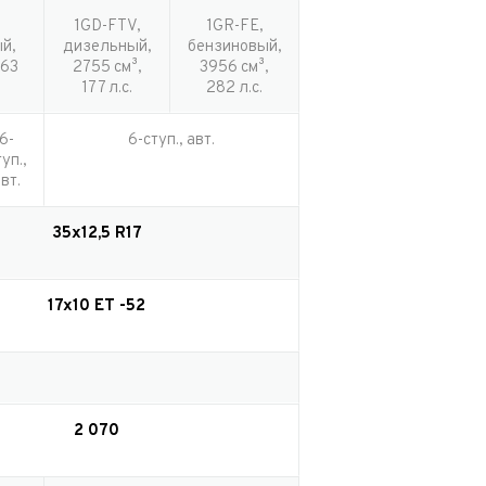
1GD-FTV,
1GR-FE,
й,
дизельный,
бензиновый,
163
2755 см³,
3956 см³,
177 л.с.
282 л.с.
6-
6-ступ., авт.
уп.,
вт.
35x12,5 R17
17x10 ET -52
2 070