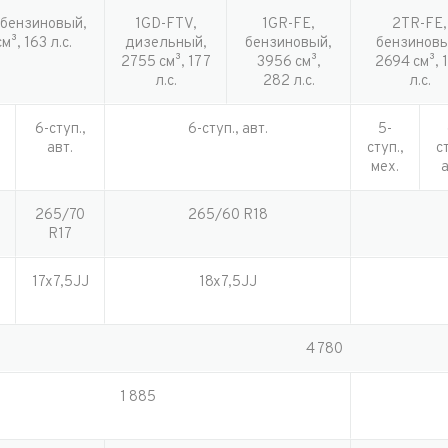
 бензиновый,
1GD-FTV,
1GR-FE,
2TR-FE,
ыпуска*
г
м³, 163 л.с.
дизельный,
бензиновый,
бензиновы
2755 см³, 177
3956 см³,
2694 см³, 
л.с.
282 л.с.
л.с.
г*
ество владельцев
6-ступ.,
6-ступ., авт.
5-
ество владельцев
авт.
ступ.,
ст
нимаю условия
соглашения
об обработке персональных данных
мех.
а
нимаю условия
соглашения
об обработке персональных данных
нимаю условия
соглашения
об обработке персональных данных
265/70
265/60 R18
R17
Отправить
Отправить
17x7,5JJ
18x7,5JJ
Отправить
4 780
1 885