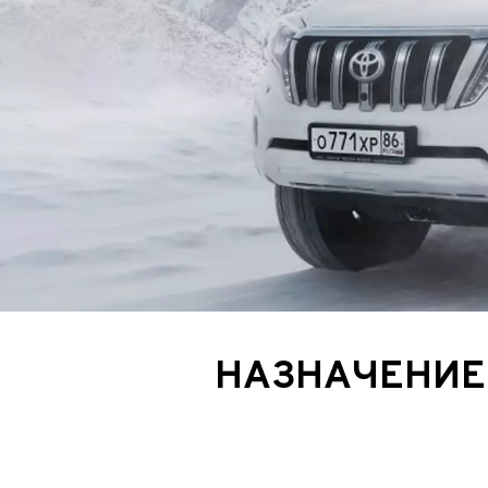
ИП
I по
I по
GREAT WALL
I по
ПРИЦЕП
HI
АТ
VII
LAND ROVER
VIII
VIII
JEEP
н.в.)
FO
HAVAL
II 
II п
Все автомобили
НАЗНАЧЕНИЕ 
Портфолио