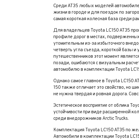
Среди AT35 любых моделей автомобилей 
жизни в городе и для поездок по загор
самая короткая колесная база среди р
Для владельцев Toyota LC150 AT35 прощ
профиле дорог в местах, подверженных
утомительным из-за избыточного внедо
четверть угла съезда, короткой базы и
путешественников этот момент является
позади, ошибаются с визуальным расчет
автомобилю в комплектации Toyota LC1
Однако самое главное в Toyota LC150 A
150 также отличает это свойство, но 
не нужна твердая и ровная дорога. Совс
Эстетическое восприятие от облика Toy
устойчивости при виде расширенной ко
среди внедорожников Arctic Trucks.
Комплектация Toyota LC150 AT35 по ж
Автомобили в комплектации Toyota LC