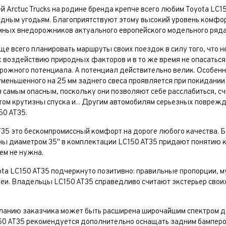
Arctuc Trucks на родине бренда крепче всего любим Toyota LC15
одным угодьям. Благоприятствуют этому высокий уровень комфор
амных внедорожников актуального европейского модельного ряда
е всего планировать маршруты своих поездок в силу того, что н
 воздействию природных факторов и в то же время не опасаться
рожного потенциала. А потенциал действительно велик. Особенн
 уменьшенного на 25 мм заднего свеса проявляется при покидани
 самым опасным, поскольку они позволяют себе расслабиться, сч
ом крутизны спуска и... Другим автомобилям серьезных поврежде
50 AT35.
T35 это бескомпромиссный комфорт на дороге любого качества. Б
шины диаметром 35" в комплектации LC150 AT35 придают понятию
ем не нужна.
ota LC150 AT35 подчеркнуто позитивно: правильные пропорции, 
леи. Владельцы LC150 AT35 справедливо считают экстерьер сво
еланию заказчика может быть расширена широчайшим спектром д
150 AT35 рекомендуется дополнительно оснащать задним бампер