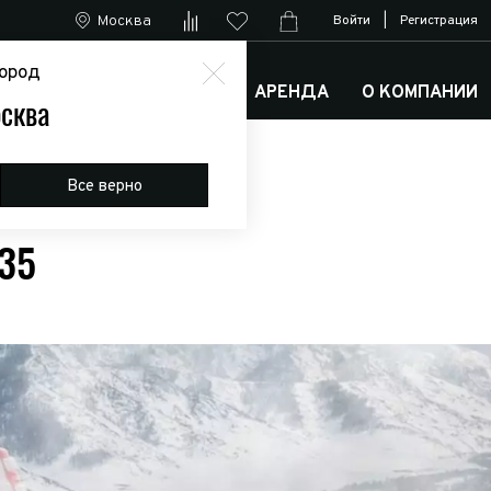
Москва
Войти
|
Регистрация
ород
М
АРКТИК ТРАКС КЛУБ
АРЕНДА
О КОМПАНИИ
сква
Все верно
35