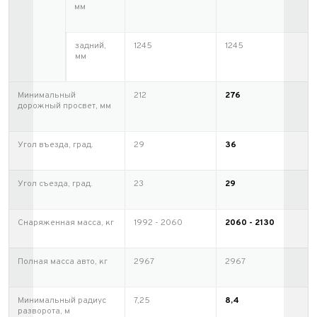
мм
задний,
1245
1245
мм
Минимальный
212
276
дорожный просвет, мм
Угол въезда, град.
29
36
Выкуп авто
Угол съезда, град.
23
29
Обратная связь
Заявка на оценку
ФИО*
Снаряженная масса, кг
1992 - 2060
2060 - 2130
Имя*
Телефон*
ФИО*
Полная масса авто, кг
2967
2967
Телефон*
E-mail*
Телефон*
Минимальный радиус
7,25
8,4
разворота, м