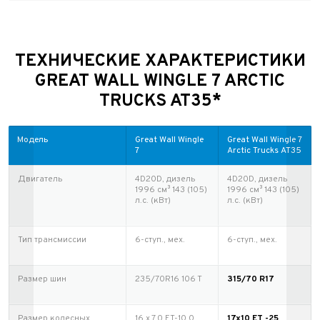
ТЕХНИЧЕСКИЕ ХАРАКТЕРИСТИКИ
GREAT WALL WINGLE 7 ARCTIC
TRUCKS AT35*
Модель
Great Wall Wingle
Great Wall Wingle 7
7
Arctic Trucks AT35
Двигатель
4D20D, дизель
4D20D, дизель
1996 см³ 143 (105)
1996 см³ 143 (105)
л.с. (кВт)
л.с. (кВт)
Тип трансмиссии
6-ступ., мех.
6-ступ., мех.
Размер шин
235/70R16 106 T
315/70 R17
Размер колесных
16 x 7.0 ET-10.0
17x10 ET -25