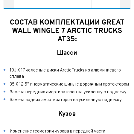
Тема сообщения
Ваш город*
Марка и Модель
Ваш город
СОСТАВ КОМПЛЕКТАЦИИ GREAT
Для Вашего удобства мы перезвоним Вам в рабочее
Марка и Модель*
Год выпуска
время, если будем знать Ваш часовой пояс.
WALL WINGLE 7 ARCTIC TRUCKS
Ваше сообщение отправлено!
AT35:
Год выпуска*
Пробег
Шасси
Пробег*
Количество владельцев
10J X 17 колесные диски Arctic Trucks из алюминиевого
сплава
Количество владельцев
Принимаю условия
соглашения
об обработке
35 X 12.5” пневматические шины с дорожным протектором
персональных данных
Принимаю условия
соглашения
об обработке
Замена передних амортизаторов на усиленную подвеску
персональных данных
Принимаю условия
соглашения
об обработке
Замена задних амортизаторов на усиленную подвеску
персональных данных
Отправить
Кузов
Отправить
Отправить
Изменение геометрии кузова в передней части