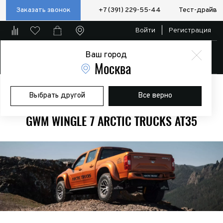
Заказать звонок
+7 (391) 229-55-44
Тест-драйв
Войти
|
Регистрация
Ваш город
Магазин
Москва
Главная
Модели
Great Wall Arctic Trucks Wingle 7
GWM Wingle 7
Выбрать другой
Все верно
Arctic Trucks AT35
GWM WINGLE 7 ARCTIC TRUCKS AT35