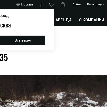
Москва
Войти
|
Регистрация
ород
М
АРКТИК ТРАКС КЛУБ
АРЕНДА
О КОМПАНИИ
сква
Все верно
35