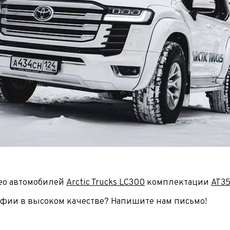
I поколение (2002-2007)
кол., I рест. (2013-2017)
I покол., I рест. (2007-2009)
кол., II рест. (2017-2020)
кол., III рест. (2020-2024)
LC100 AT35
LUX AT35 АТ38
X поколение (1998-2002)
X покол., I рест. (2002-2005)
42/44
X покол., II рест. (2005-2007)
I поколение (2015-2020)
 покол., I рест. (2020-2024)
 покол., II рест. (2024-по
RTUNER AT35
поколение (2015-2020)
окол., I рест. (2020-по н.в.)
Автомобили в наличии
ео автомобилей
Arctic Trucks LC300
комплектации
AT3
Спецтехника Arctic Trucks
фии в высоком качестве? Напишите нам письмо!