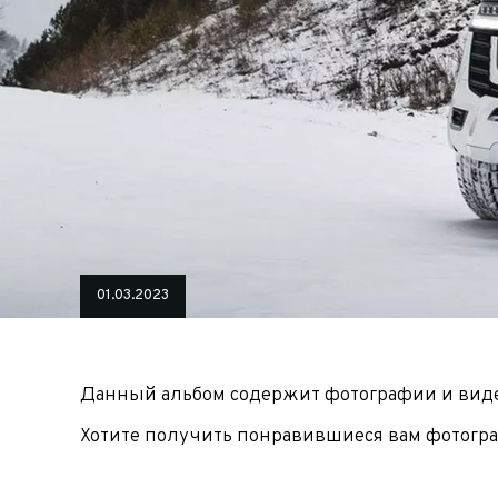
ИП
I по
I по
GREAT WALL
I по
ПРИЦЕП
HI
АТ
VII
LAND ROVER
VIII
VIII
JEEP
н.в.)
FO
HAVAL
II 
II п
01.03.2023
Все автомобили
Данный альбом содержит фотографии и вид
Портфолио
Хотите получить понравившиеся вам фотогра