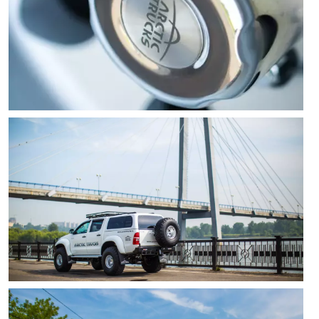
Выкуп авто
Обратная связь
Заявка на оценку
ФИО*
Имя*